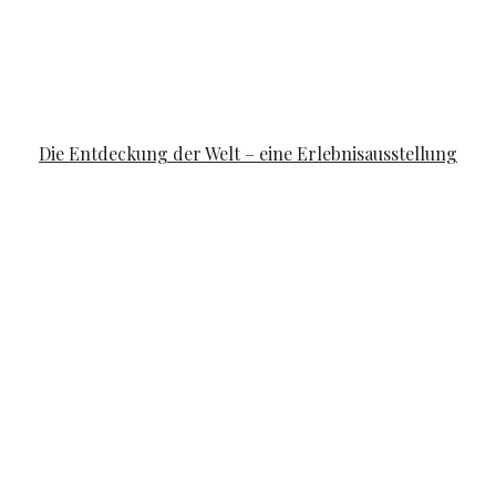
FAMILYLIFE
Die Entdeckung der Welt – eine Erlebnisausstellung
POSTED ON
APRIL 10, 2019
APRIL 14, 2019