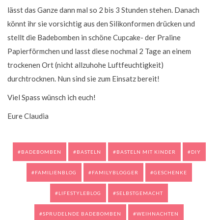
lässt das Ganze dann mal so 2 bis 3 Stunden stehen. Danach
könnt ihr sie vorsichtig aus den Silikonformen drücken und
stellt die Badebomben in schöne Cupcake- der Praline
Papierförmchen und lasst diese nochmal 2 Tage an einem
trockenen Ort (nicht allzuhohe Luftfeuchtigkeit)
durchtrocknen. Nun sind sie zum Einsatz bereit!
Viel Spass wünsch ich euch!
Eure Claudia
BADEBOMBEN
BASTELN
BASTELN MIT KINDER
DIY
FAMILIENBLOG
FAMILYBLOGGER
GESCHENKE
LIFESTYLEBLOG
SELBSTGEMACHT
SPRUDELNDE BADEBOMBEN
WEIHNACHTEN