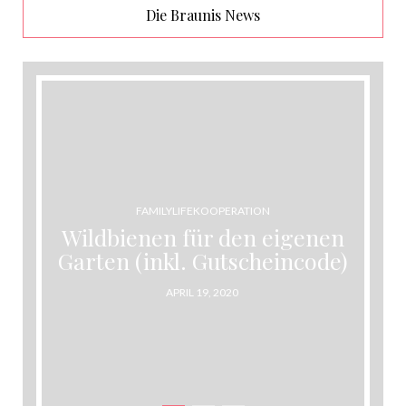
Die Braunis News
FAMILYLIFE
KOOPERATION
Wildbienen für den eigenen
Garten (inkl. Gutscheincode)
POSTED
APRIL 19, 2020
ON