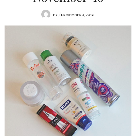
POSTED
BY
NOVEMBER 3, 2016
ON