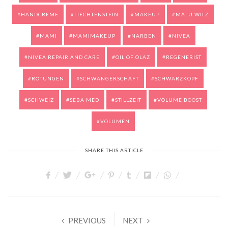
HANDCREME
LIECHTENSTEIN
MAKEUP
MALU WILZ
MAMI
MAMIMAKEUP
NARBEN
NIVEA
NIVEA REPAIR AND CARE
OIL OF OLAZ
REGENERIST
RÖTUNGEN
SCHWANGERSCHAFT
SCHWARZKOPF
SCHWEIZ
SEBA MED
STILLZEIT
VOLUME BOOST
VOLUMEN
SHARE THIS ARTICLE
PREVIOUS
NEXT