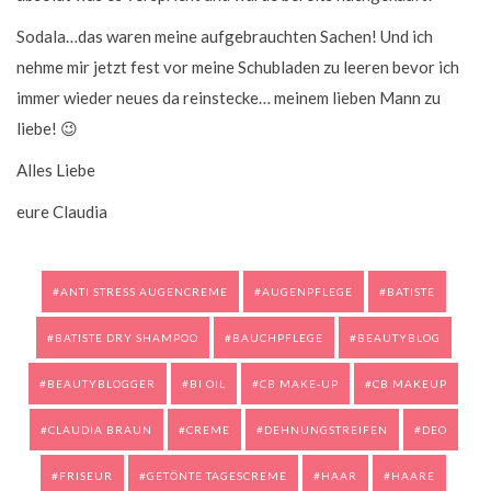
Sodala…das waren meine aufgebrauchten Sachen! Und ich
nehme mir jetzt fest vor meine Schubladen zu leeren bevor ich
immer wieder neues da reinstecke… meinem lieben Mann zu
liebe! 😉
Alles Liebe
eure Claudia
ANTI STRESS AUGENCREME
AUGENPFLEGE
BATISTE
BATISTE DRY SHAMPOO
BAUCHPFLEGE
BEAUTYBLOG
BEAUTYBLOGGER
BI OIL
CB MAKE-UP
CB MAKEUP
CLAUDIA BRAUN
CREME
DEHNUNGSTREIFEN
DEO
FRISEUR
GETÖNTE TAGESCREME
HAAR
HAARE