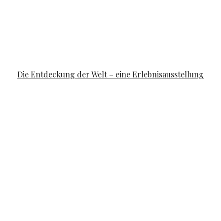
FAMILYLIFE
Die Entdeckung der Welt – eine Erlebnisausstellung
POSTED ON
APRIL 10, 2019
APRIL 14, 2019