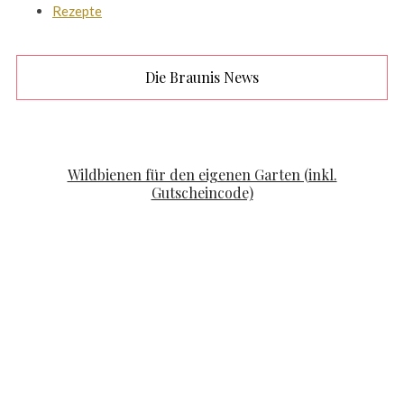
Rezepte
Die Braunis News
FAMILYLIFE
KOOPERATION
Wildbienen für den eigenen Garten (inkl.
Gutscheincode)
POSTED ON
APRIL 19, 2020