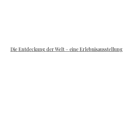
FAMILYLIFE
Die Entdeckung der Welt – eine Erlebnisausstellung
POSTED ON
APRIL 10, 2019
APRIL 14, 2019