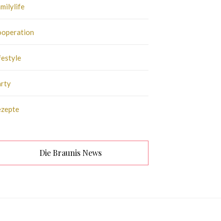
milylife
operation
festyle
rty
ezepte
Die Braunis News