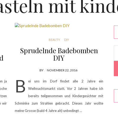
asteln mit kind
BEAUTY
DIY
Sprudelnde Badebomben
ld
DIY
POSTED
BY
NOVEMBER 22, 2016
ON
B
en ja
ei uns im Dorf findet alle 2 Jahre ein
Woche
Weihnachtsmarkt statt. Vor 2 Jahren habe ich
itzen
bereits teilgenommen und Kindergesichter mit
n wir
Schminke zum Strahlen gebracht. Dieses Jahr wollte
meine Grosse (bald 4 Jahre alt) unbedingt …