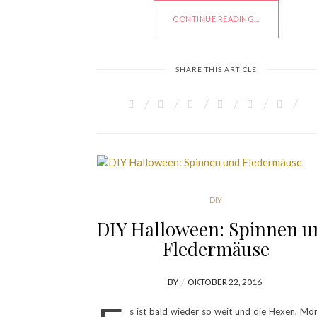
CONTINUE READING...
SHARE THIS ARTICLE
DIY
DIY Halloween: Spinnen u
Fledermäuse
POSTED
BY
OKTOBER 22, 2016
ON
s ist bald wieder so weit und die Hexen, Mo