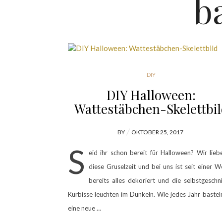
b
DIY
DIY Halloween:
Wattestäbchen-Skelettbi
POSTED
BY
OKTOBER 25, 2017
ON
S
eid ihr schon bereit für Halloween? Wir lieb
diese Gruselzeit und bei uns ist seit einer 
bereits alles dekoriert und die selbstgeschn
Kürbisse leuchten im Dunkeln. Wie jedes Jahr bastel
eine neue …