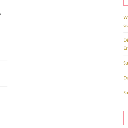
s
Wi
Gu
Di
Er
Su
Du
Su