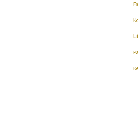
Fa
Ko
Li
Pa
R