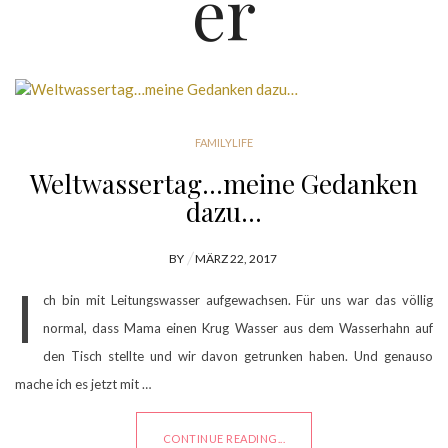
er
FAMILYLIFE
Weltwassertag…meine Gedanken
dazu…
POSTED
BY
MÄRZ 22, 2017
ON
I
ch bin mit Leitungswasser aufgewachsen. Für uns war das völlig
normal, dass Mama einen Krug Wasser aus dem Wasserhahn auf
den Tisch stellte und wir davon getrunken haben. Und genauso
mache ich es jetzt mit …
CONTINUE READING...