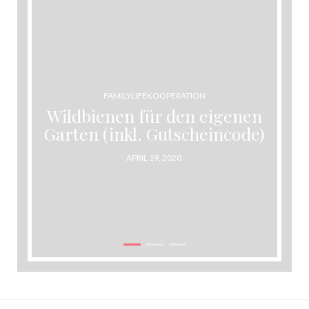
FAMILYLIFE
KOOPERATION
Wildbienen für den eigenen
Garten (inkl. Gutscheincode)
POSTED
APRIL 19, 2020
ON