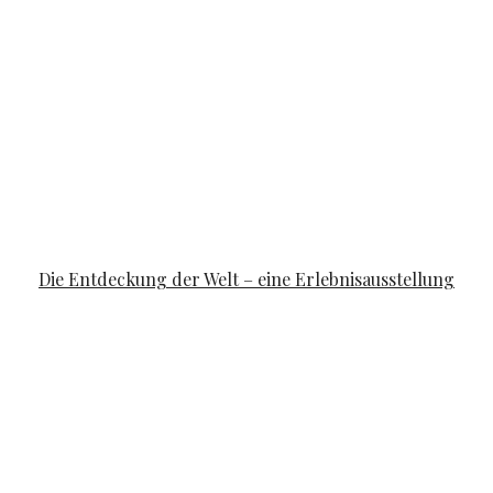
FAMILYLIFE
Die Entdeckung der Welt – eine Erlebnisausstellung
POSTED ON
APRIL 10, 2019
APRIL 14, 2019