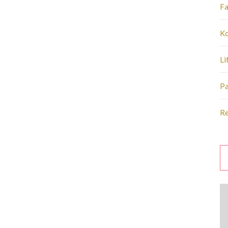
Fa
Ko
Li
Pa
R