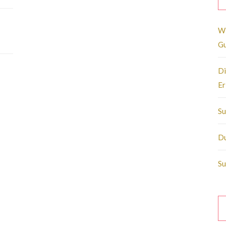
Wi
Gu
Di
Er
Su
Du
Su