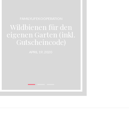
FAMILYLIFE
KOOPERATION
FAM
Wildbienen für den
Die Entd
eigenen Garten (inkl.
Welt
Gutscheincode)
Erlebnis
POSTED
POST
APRIL 19, 2020
APRIL
ON
ON