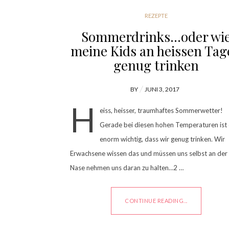
REZEPTE
Sommerdrinks…oder wi
meine Kids an heissen Ta
genug trinken
POSTED
BY
JUNI 3, 2017
ON
H
eiss, heisser, traumhaftes Sommerwetter!
Gerade bei diesen hohen Temperaturen ist 
enorm wichtig, dass wir genug trinken. Wir
Erwachsene wissen das und müssen uns selbst an der
Nase nehmen uns daran zu halten…2 …
CONTINUE READING...