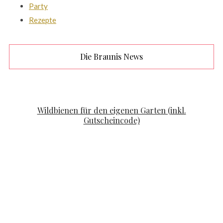
Party
Rezepte
Die Braunis News
FAMILYLIFE
KOOPERATION
Wildbienen für den eigenen Garten (inkl.
Gutscheincode)
POSTED ON
APRIL 19, 2020