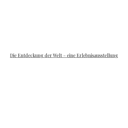
FAMILYLIFE
Die Entdeckung der Welt – eine Erlebnisausstellung
POSTED ON
APRIL 10, 2019
APRIL 14, 2019