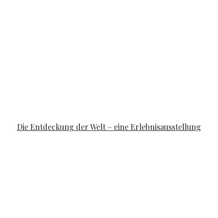
FAMILYLIFE
Die Entdeckung der Welt – eine Erlebnisausstellung
POSTED ON
APRIL 10, 2019
APRIL 14, 2019