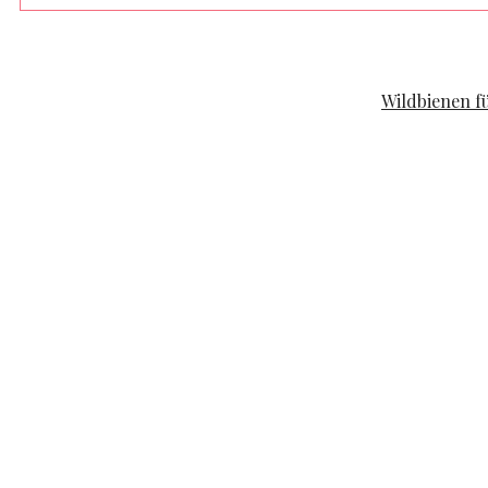
FAMILYLIFE
KOOPERATION
Wildbienen f
POSTED ON
APRIL 19, 2020