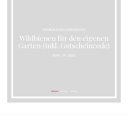
FAMILYLIFE
KOOPERATION
Wildbienen für den eigenen
Garten (inkl. Gutscheincode)
POSTED
APRIL 19, 2020
ON