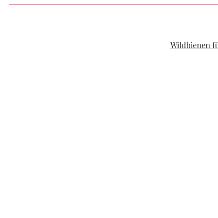
FAMILYLIFE
KOOPERATION
Wildbienen f
POSTED ON
APRIL 19, 2020