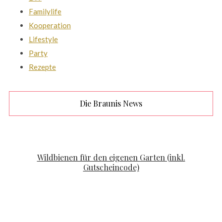
Familylife
Kooperation
Lifestyle
Party
Rezepte
Die Braunis News
FAMILYLIFE
KOOPERATION
Wildbienen für den eigenen Garten (inkl.
Gutscheincode)
POSTED ON
APRIL 19, 2020