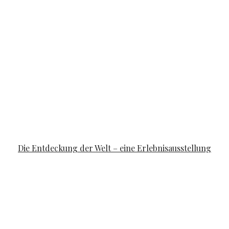
FAMILYLIFE
Die Entdeckung der Welt – eine Erlebnisausstellung
POSTED ON
APRIL 10, 2019
APRIL 14, 2019