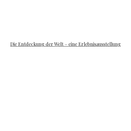
FAMILYLIFE
Die Entdeckung der Welt – eine Erlebnisausstellung
POSTED ON
APRIL 10, 2019
APRIL 14, 2019