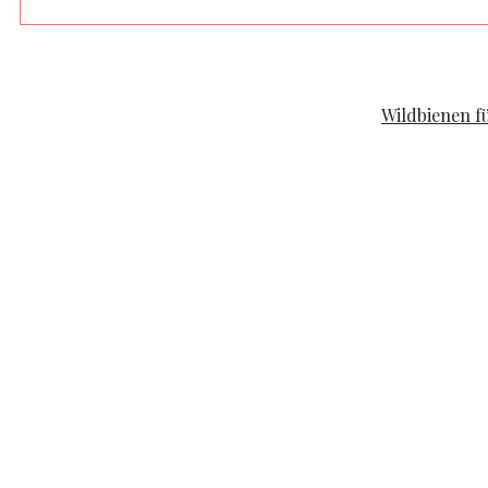
FAMILYLIFE
KOOPERATION
Wildbienen f
POSTED ON
APRIL 19, 2020