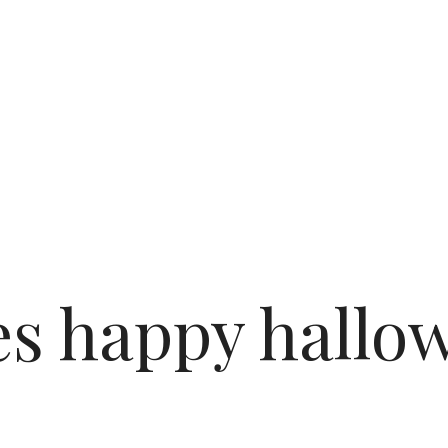
es
happy hallo