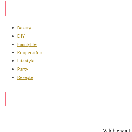
Beauty
DIY
Familylife
Kooperation
Lifestyle
Party
Rezepte
FAMILYLIFE
KOOPERATION
Wildbienen f