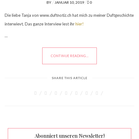
POSTED
BY
JANUAR 10, 2019
0
ON
Die liebe Tanja von www.duftnotiz.ch hat mich zu meiner Duftgeschichte
interwievt. Das ganze Interview lest ihr
hier!
…
CONTINUE READING...
SHARE THIS ARTICLE
Abonniert unseren Newsletter!