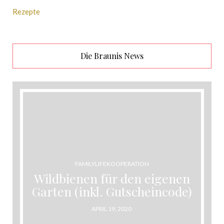
Rezepte
Die Braunis News
FAMILYLIFE
KOOPERATION
Wildbienen für den eigenen
Garten (inkl. Gutscheincode)
POSTED
APRIL 19, 2020
ON