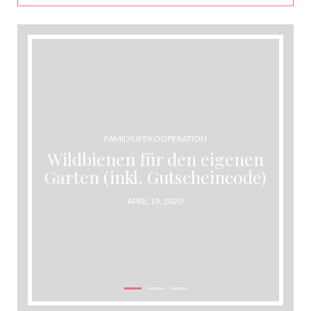
FAMILYLIFE
KOOPERATION
Wildbienen für den eigenen
Garten (inkl. Gutscheincode)
POSTED
APRIL 19, 2020
ON