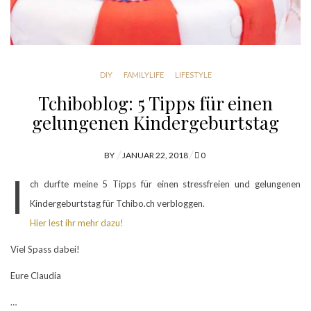
DIY
FAMILYLIFE
LIFESTYLE
Tchiboblog: 5 Tipps für einen
gelungenen Kindergeburtstag
POSTED
BY
JANUAR 22, 2018
0
ON
I
ch durfte meine 5 Tipps für einen stressfreien und gelungenen
Kindergeburtstag für Tchibo.ch verbloggen.
Hier lest ihr mehr dazu!
Viel Spass dabei!
Eure Claudia
…