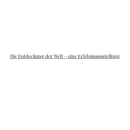
FAMILYLIFE
Die Entdeckung der Welt – eine Erlebnisausstellung
POSTED ON
APRIL 10, 2019
APRIL 14, 2019