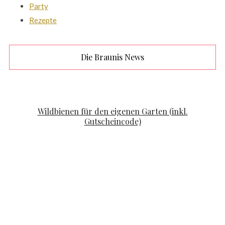
Party
Rezepte
Die Braunis News
FAMILYLIFE
KOOPERATION
Wildbienen für den eigenen Garten (inkl.
Gutscheincode)
POSTED ON
APRIL 19, 2020